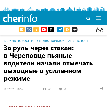
cher
info
Toggl
navig
#АРХИВ НОВОСТЕЙ
#ПРАВОПОРЯДОК
#ТРАНСПОРТ
За руль через стакан:
в Череповце пьяные
водители начали отмечать
выходные в усиленном
режиме
21.02.2015 20:16
6215
61
Введите ключ доступа