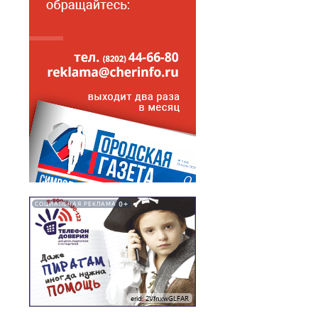
0+
СОЦИАЛЬНАЯ РЕКЛАМА
erid: 2VfnxwGLFAR