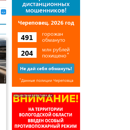
дистанционных
мошенников!
Череповец. 2026 год
горожан
491
обмануто
млн рублей
204
похищено
⃰
Не дай себя обмануть!
⃰
Данные полиции Череповца
42
6+
СОЦИАЛЬНАЯ РЕКЛАМА