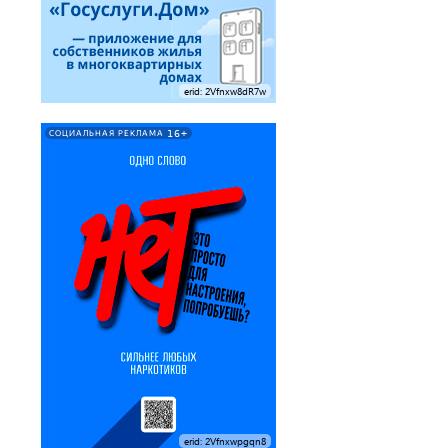
erid: 2Vfnxw8dR7w
16+
СОЦИАЛЬНАЯ РЕКЛАМА
erid: 2Vfnxwpgqn8