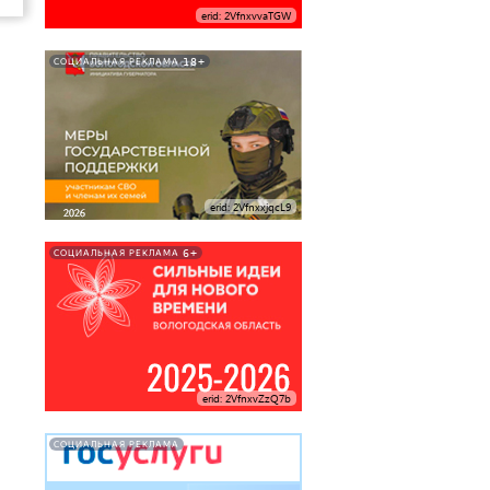
erid: 2VfnxvvaTGW
18+
СОЦИАЛЬНАЯ РЕКЛАМА
erid: 2VfnxxjqcL9
6+
СОЦИАЛЬНАЯ РЕКЛАМА
erid: 2VfnxvZzQ7b
СОЦИАЛЬНАЯ РЕКЛАМА