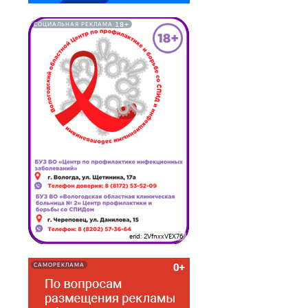
18+
СОЦИАЛЬНАЯ РЕКЛАМА
erid: 2VfnxxVEX76
САМОРЕКЛАМА