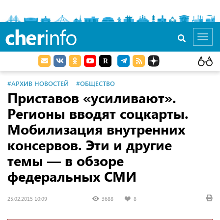
cher
info
Toggl
navig
#АРХИВ НОВОСТЕЙ
#ОБЩЕСТВО
Приставов «усиливают».
Регионы вводят соцкарты.
Мобилизация внутренних
консервов. Эти и другие
темы — в обзоре
федеральных СМИ
25.02.2015 10:09
3688
8