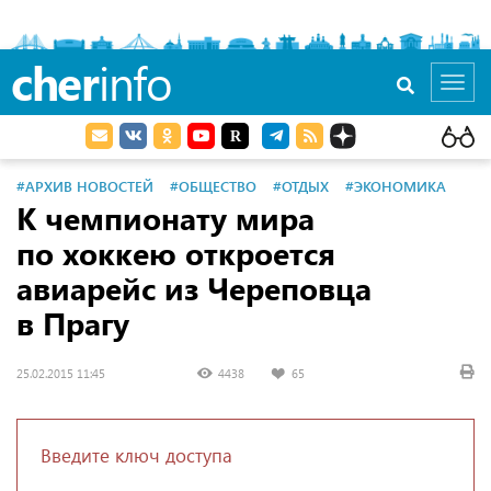
cher
info
Toggl
navig
#АРХИВ НОВОСТЕЙ
#ОБЩЕСТВО
#ОТДЫХ
#ЭКОНОМИКА
К чемпионату мира
по хоккею откроется
авиарейс из Череповца
в Прагу
25.02.2015 11:45
4438
65
Введите ключ доступа