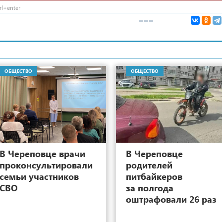
l+enter
ОБЩЕСТВО
ОБЩЕСТВО
9
В Череповце врачи
В Череповце
проконсультировали
родителей
семьи участников
питбайкеров
СВО
за полгода
оштрафовали 26 раз