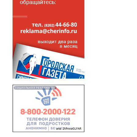
0+
СОЦИАЛЬНАЯ РЕКЛАМА
erid: 2VfnxwGLFAR