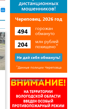
дистанционных
мошенников!
Череповец. 2026 год
горожан
494
обмануто
млн рублей
204
похищено
⃰
Не дай себя обмануть!
⃰
Данные полиции Череповца
19
6+
СОЦИАЛЬНАЯ РЕКЛАМА