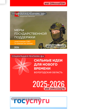
erid: 2VfnxvvaTGW
18+
СОЦИАЛЬНАЯ РЕКЛАМА
erid: 2VfnxxjqcL9
6+
СОЦИАЛЬНАЯ РЕКЛАМА
erid: 2VfnxvZzQ7b
СОЦИАЛЬНАЯ РЕКЛАМА