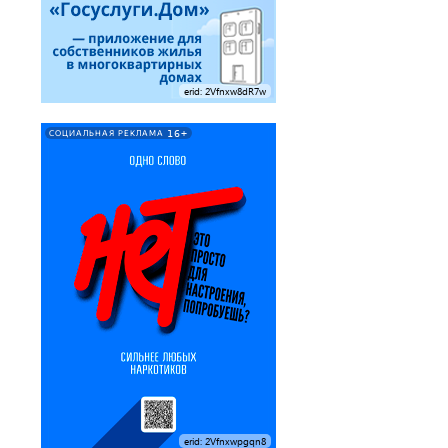
erid: 2Vfnxw8dR7w
16+
СОЦИАЛЬНАЯ РЕКЛАМА
erid: 2Vfnxwpgqn8