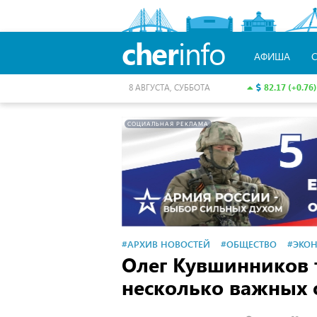
cher
info
АФИША
82.17 (+0.76)
8 АВГУСТА, СУББОТА
СОЦИАЛЬНАЯ РЕКЛАМА
#АРХИВ НОВОСТЕЙ
#ОБЩЕСТВО
#ЭКО
Олег Кувшинников 
несколько важных 