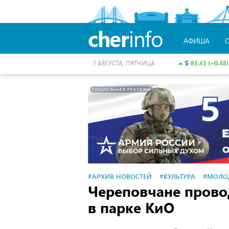
cher
info
АФИША
81.41 (+0.48)
7 АВГУСТА, ПЯТНИЦА
СОЦИАЛЬНАЯ РЕКЛАМА
#АРХИВ НОВОСТЕЙ
#КУЛЬТУРА
#МОЛО
Череповчане прово
в парке КиО