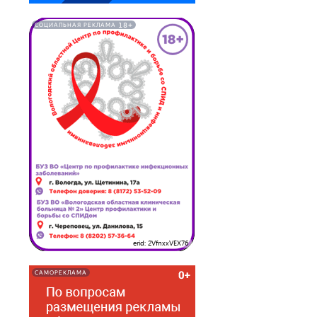
18+
СОЦИАЛЬНАЯ РЕКЛАМА
erid: 2VfnxxVEX76
САМОРЕКЛАМА