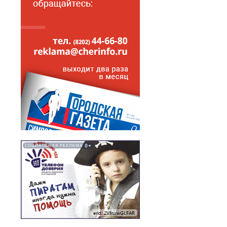
0+
СОЦИАЛЬНАЯ РЕКЛАМА
erid: 2VfnxwGLFAR