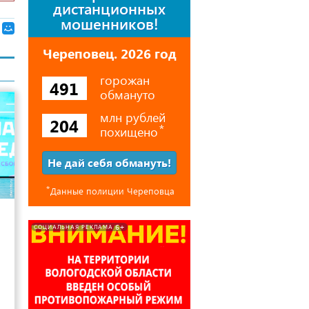
дистанционных
мошенников!
Череповец. 2026 год
горожан
491
обмануто
млн рублей
204
похищено
⃰
Не дай себя обмануть!
⃰
Данные полиции Череповца
4
6+
СОЦИАЛЬНАЯ РЕКЛАМА