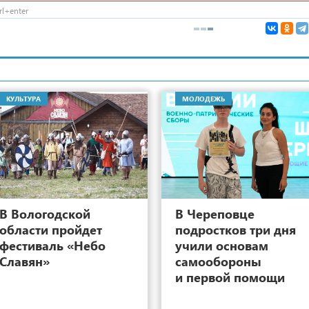
l+enter
КУЛЬТУРА
МОЛОДЕЖЬ
4
В Вологодской
В Череповце
области пройдет
подростков три дня
фестиваль «Небо
учили основам
Славян»
самообороны
и первой помощи