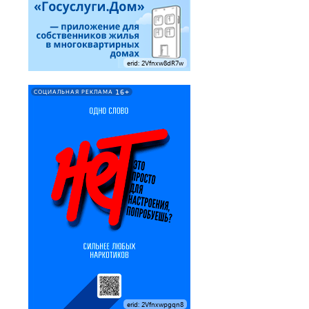
erid: 2Vfnxw8dR7w
16+
СОЦИАЛЬНАЯ РЕКЛАМА
erid: 2Vfnxwpgqn8