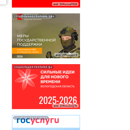
erid: 2VfnxvvaTGW
18+
СОЦИАЛЬНАЯ РЕКЛАМА
erid: 2VfnxxjqcL9
6+
СОЦИАЛЬНАЯ РЕКЛАМА
erid: 2VfnxvZzQ7b
СОЦИАЛЬНАЯ РЕКЛАМА