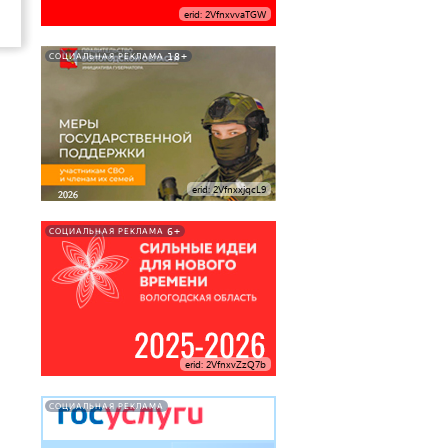
erid: 2VfnxvvaTGW
18+
СОЦИАЛЬНАЯ РЕКЛАМА
erid: 2VfnxxjqcL9
6+
СОЦИАЛЬНАЯ РЕКЛАМА
erid: 2VfnxvZzQ7b
СОЦИАЛЬНАЯ РЕКЛАМА