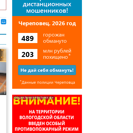
дистанционных
мошенников!
Череповец. 2026 год
горожан
489
обмануто
млн рублей
203
похищено
⃰
Не дай себя обмануть!
⃰
Данные полиции Череповца
9
6+
СОЦИАЛЬНАЯ РЕКЛАМА