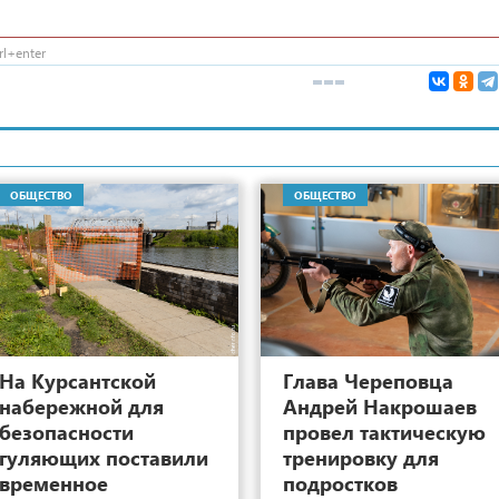
l+enter
ОБЩЕСТВО
ОБЩЕСТВО
7
На Курсантской
Глава Череповца
набережной для
Андрей Накрошаев
безопасности
провел тактическую
гуляющих поставили
тренировку для
временное
подростков