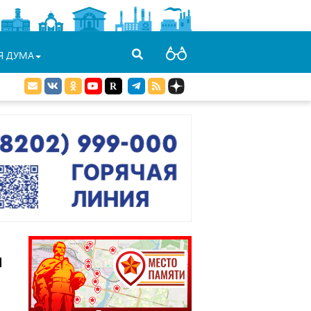
Я ДУМА
ы