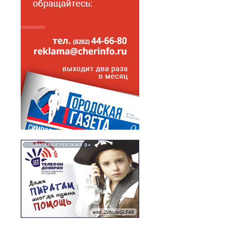
0+
СОЦИАЛЬНАЯ РЕКЛАМА
erid: 2VfnxwGLFAR