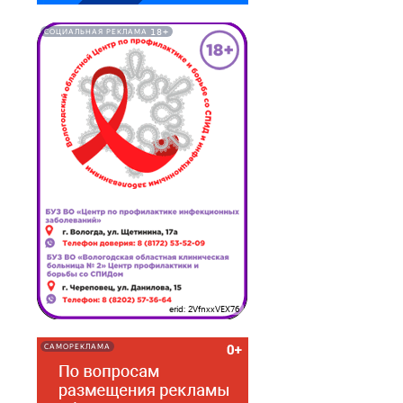
18+
СОЦИАЛЬНАЯ РЕКЛАМА
erid: 2VfnxxVEX76
САМОРЕКЛАМА