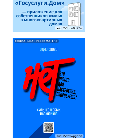
erid: 2Vfnxw8dR7w
16+
СОЦИАЛЬНАЯ РЕКЛАМА
erid: 2Vfnxwpgqn8