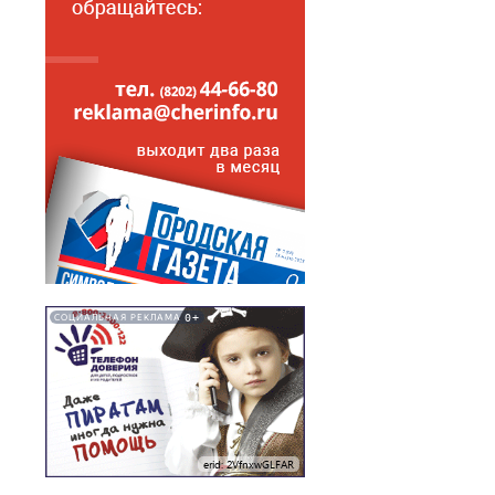
0+
СОЦИАЛЬНАЯ РЕКЛАМА
erid: 2VfnxwGLFAR