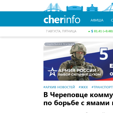
cher
info
АФИША
81.41 (+0.48)
7 АВГУСТА, ПЯТНИЦА
СОЦИАЛЬНАЯ РЕКЛАМА
#АРХИВ НОВОСТЕЙ
#ЖКХ
#ТРАНСПОРТ
В Череповце комму
по борьбе с ямами 