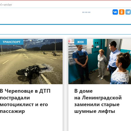
l+enter
ТРАНСПОРТ
ЖКХ
13
В Череповце в ДТП
В доме
пострадали
на Ленинградской
мотоциклист и его
заменили старые
пассажир
шумные лифты