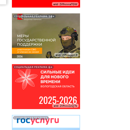
erid: 2VfnxvvaTGW
18+
СОЦИАЛЬНАЯ РЕКЛАМА
erid: 2VfnxxjqcL9
6+
СОЦИАЛЬНАЯ РЕКЛАМА
erid: 2VfnxvZzQ7b
СОЦИАЛЬНАЯ РЕКЛАМА