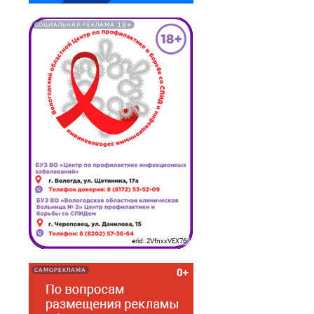
18+
СОЦИАЛЬНАЯ РЕКЛАМА
erid: 2VfnxxVEX76
САМОРЕКЛАМА