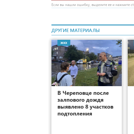
Если вы нашли ошибку, выделите ее и нажмите ctr
ДРУГИЕ МАТЕРИАЛЫ
ЖКХ
17
В Череповце после
залпового дождя
выявлено 8 участков
подтопления