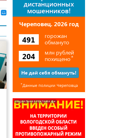
дистанционных
мошенников!
Череповец. 2026 год
горожан
491
обмануто
млн рублей
204
похищено
⃰
Не дай себя обмануть!
⃰
Данные полиции Череповца
15
6+
СОЦИАЛЬНАЯ РЕКЛАМА