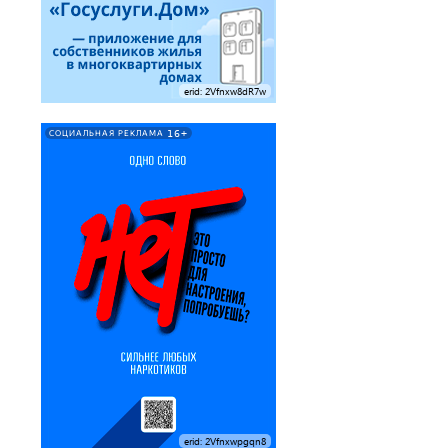
erid: 2Vfnxw8dR7w
16+
СОЦИАЛЬНАЯ РЕКЛАМА
erid: 2Vfnxwpgqn8