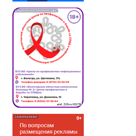
18+
СОЦИАЛЬНАЯ РЕКЛАМА
erid: 2VfnxxVEX76
САМОРЕКЛАМА