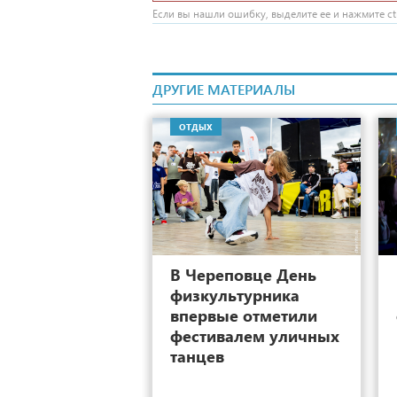
Если вы нашли ошибку, выделите ее и нажмите ctr
ДРУГИЕ МАТЕРИАЛЫ
ОТДЫХ
18
В Череповце День
физкультурника
впервые отметили
фестивалем уличных
танцев