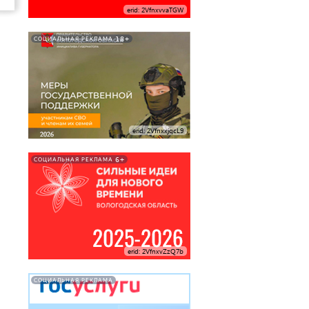
erid: 2VfnxvvaTGW
18+
СОЦИАЛЬНАЯ РЕКЛАМА
erid: 2VfnxxjqcL9
6+
СОЦИАЛЬНАЯ РЕКЛАМА
erid: 2VfnxvZzQ7b
СОЦИАЛЬНАЯ РЕКЛАМА