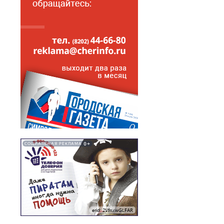
0+
СОЦИАЛЬНАЯ РЕКЛАМА
erid: 2VfnxwGLFAR