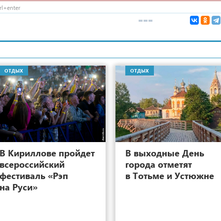
l+enter
ОТДЫХ
ОТДЫХ
7
В Кириллове пройдет
В выходные День
всероссийский
города отметят
фестиваль «Рэп
в Тотьме и Устюжне
на Руси»