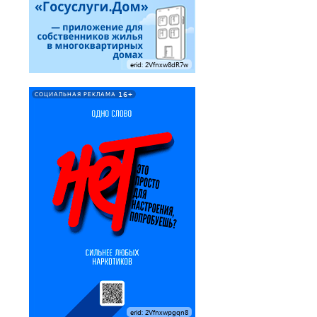
erid: 2Vfnxw8dR7w
16+
СОЦИАЛЬНАЯ РЕКЛАМА
erid: 2Vfnxwpgqn8