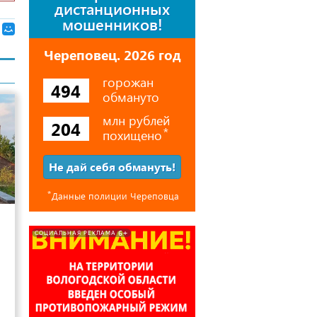
дистанционных
мошенников!
Череповец. 2026 год
горожан
494
обмануто
млн рублей
204
похищено
⃰
Не дай себя обмануть!
⃰
Данные полиции Череповца
14
6+
СОЦИАЛЬНАЯ РЕКЛАМА