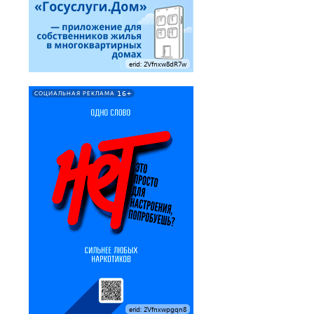
erid: 2Vfnxw8dR7w
16+
СОЦИАЛЬНАЯ РЕКЛАМА
erid: 2Vfnxwpgqn8