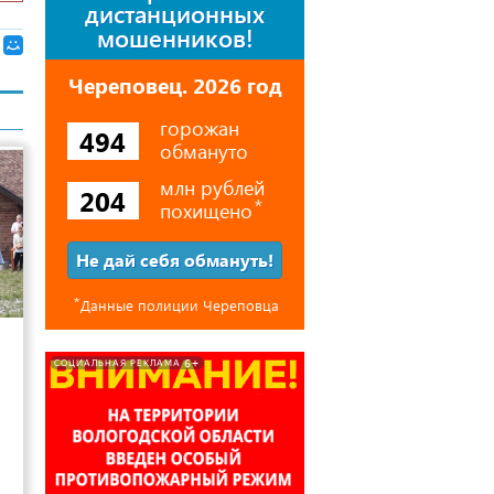
дистанционных
мошенников!
Череповец. 2026 год
горожан
494
обмануто
млн рублей
204
похищено
⃰
Не дай себя обмануть!
⃰
Данные полиции Череповца
6
6+
СОЦИАЛЬНАЯ РЕКЛАМА