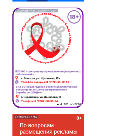
18+
СОЦИАЛЬНАЯ РЕКЛАМА
erid: 2VfnxxVEX76
САМОРЕКЛАМА