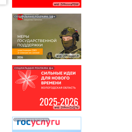
erid: 2VfnxvvaTGW
18+
СОЦИАЛЬНАЯ РЕКЛАМА
erid: 2VfnxxjqcL9
6+
СОЦИАЛЬНАЯ РЕКЛАМА
erid: 2VfnxvZzQ7b
СОЦИАЛЬНАЯ РЕКЛАМА