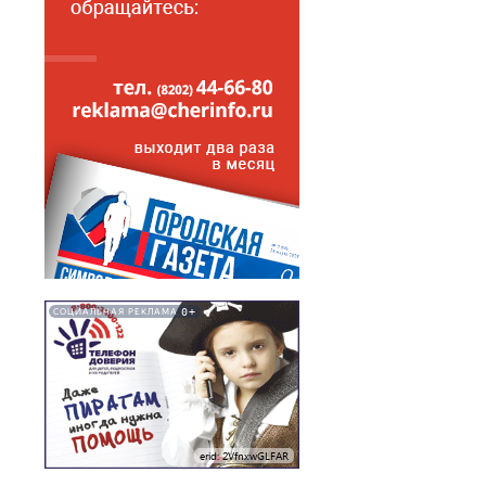
0+
СОЦИАЛЬНАЯ РЕКЛАМА
erid: 2VfnxwGLFAR