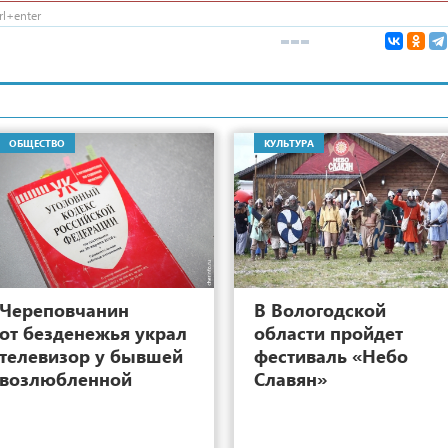
l+enter
ОБЩЕСТВО
КУЛЬТУРА
5
Череповчанин
В Вологодской
от безденежья украл
области пройдет
телевизор у бывшей
фестиваль «Небо
возлюбленной
Славян»