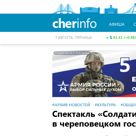
cher
info
АФИША
81.41 (+0.48)
7 АВГУСТА, ПЯТНИЦА
СОЦИАЛЬНАЯ РЕКЛАМА
#АРХИВ НОВОСТЕЙ
#КУЛЬТУРА
#ОБЩЕ
Спектакль «Солдат
в череповецком гос