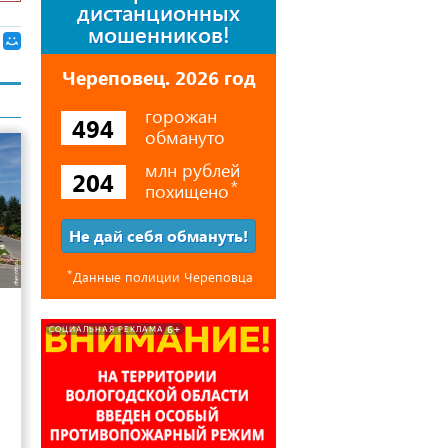
дистанционных
мошенников!
Череповец. 2026 год
горожан
494
обмануто
млн рублей
204
похищено
⃰
Не дай себя обмануть!
⃰
Данные полиции Череповца
18
6+
СОЦИАЛЬНАЯ РЕКЛАМА