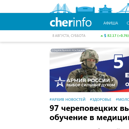
cher
info
АФИША
82.17 (+0.76)
8 АВГУСТА, СУББОТА
СОЦИАЛЬНАЯ РЕКЛАМА
#АРХИВ НОВОСТЕЙ
#ЗДОРОВЬЕ
#МОЛ
97 череповецких в
обучение в медици