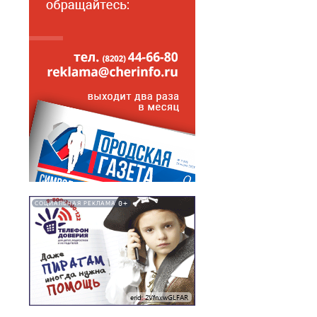
0+
СОЦИАЛЬНАЯ РЕКЛАМА
erid: 2VfnxwGLFAR