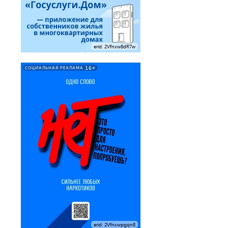
erid: 2Vfnxw8dR7w
16+
СОЦИАЛЬНАЯ РЕКЛАМА
erid: 2Vfnxwpgqn8