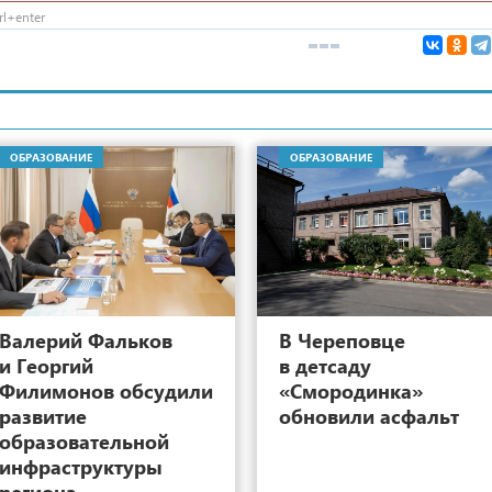
l+enter
ОБРАЗОВАНИЕ
ОБРАЗОВАНИЕ
8
Валерий Фальков
В Череповце
и Георгий
в детсаду
Филимонов обсудили
«Смородинка»
развитие
обновили асфальт
образовательной
инфраструктуры
региона