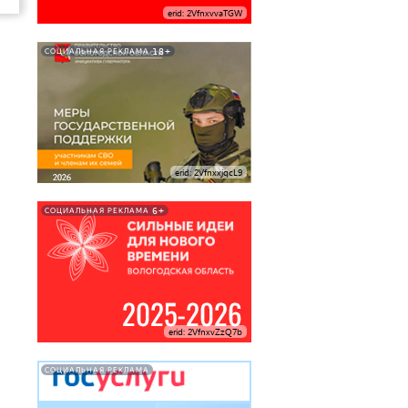
erid: 2VfnxvvaTGW
18+
СОЦИАЛЬНАЯ РЕКЛАМА
erid: 2VfnxxjqcL9
6+
СОЦИАЛЬНАЯ РЕКЛАМА
erid: 2VfnxvZzQ7b
СОЦИАЛЬНАЯ РЕКЛАМА