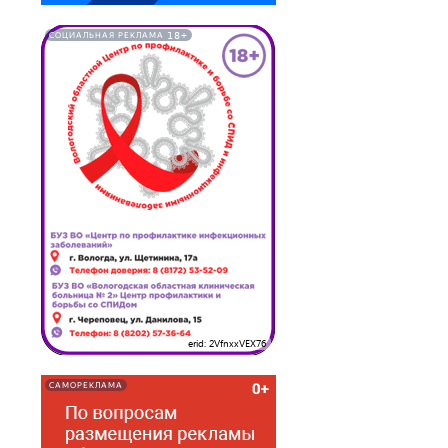
18+
СОЦИАЛЬНАЯ РЕКЛАМА
erid: 2VfnxxVEX76
САМОРЕКЛАМА