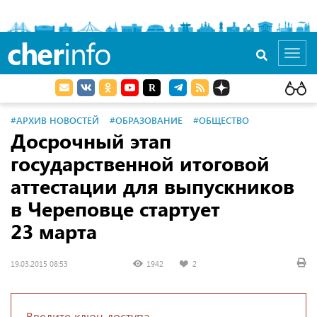
cher
info
Toggl
navig
#АРХИВ НОВОСТЕЙ
#ОБРАЗОВАНИЕ
#ОБЩЕСТВО
Досрочный этап
государственной итоговой
аттестации для выпускников
в Череповце стартует
23 марта
19.03.2015 08:53
1942
2
Введите ключ доступа