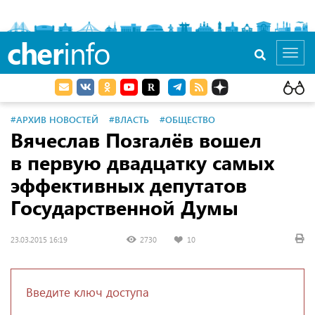
cher
info
Toggl
navig
#АРХИВ НОВОСТЕЙ
#ВЛАСТЬ
#ОБЩЕСТВО
Вячеслав Позгалёв вошел
в первую двадцатку самых
эффективных депутатов
Государственной Думы
23.03.2015 16:19
2730
10
Введите ключ доступа