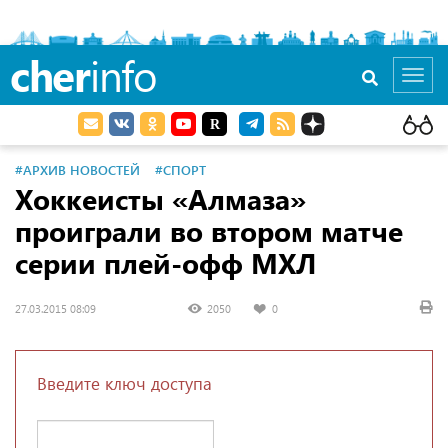
cher
info
Toggl
navig
#АРХИВ НОВОСТЕЙ
#СПОРТ
Хоккеисты «Алмаза»
проиграли во втором матче
серии плей-офф МХЛ
27.03.2015 08:09
2050
0
Введите ключ доступа