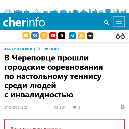
cher
info
Toggl
navig
#АРХИВ НОВОСТЕЙ
#СПОРТ
В Череповце прошли
городские соревнования
по настольному теннису
среди людей
с инвалидностью
27.03.2015 15:25
2184
2
Введите ключ доступа