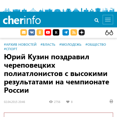
cher
info
Toggl
navig
#АРХИВ НОВОСТЕЙ
#ВЛАСТЬ
#МОЛОДЕЖЬ
#ОБЩЕСТВО
#СПОРТ
Юрий Кузин поздравил
череповецких
полиатлонистов с высокими
результатами на чемпионате
России
02.04.2015 20:46
2756
8