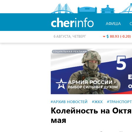
cher
info
АФИША
80.93 (-0.20)
6 АВГУСТА, ЧЕТВЕРГ
СОЦИАЛЬНАЯ РЕКЛАМА
#АРХИВ НОВОСТЕЙ
#ЖКХ
#ТРАНСПОРТ
Колейность на Октя
мая