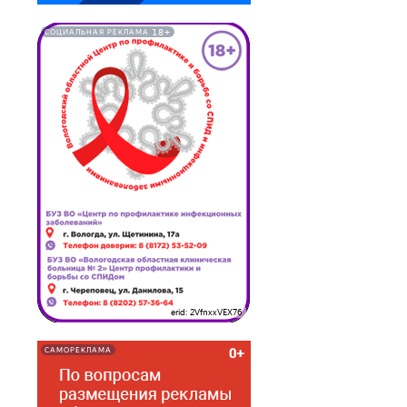
18+
СОЦИАЛЬНАЯ РЕКЛАМА
erid: 2VfnxxVEX76
САМОРЕКЛАМА