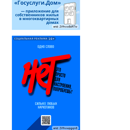
erid: 2Vfnxw8dR7w
16+
СОЦИАЛЬНАЯ РЕКЛАМА
erid: 2Vfnxwpgqn8