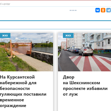
l+enter
ЖКХ
ЖКХ
7
На Курсантской
Двор
набережной для
на Шекснинском
безопасности
проспекте избавили
гуляющих поставили
от луж
временное
ограждение