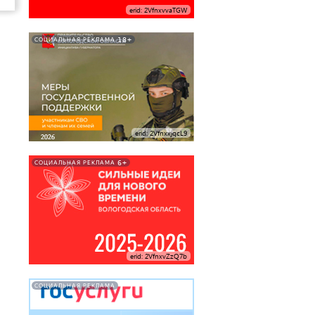
erid: 2VfnxvvaTGW
18+
СОЦИАЛЬНАЯ РЕКЛАМА
erid: 2VfnxxjqcL9
6+
СОЦИАЛЬНАЯ РЕКЛАМА
erid: 2VfnxvZzQ7b
СОЦИАЛЬНАЯ РЕКЛАМА