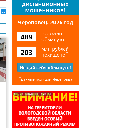
дистанционных
мошенников!
Череповец. 2026 год
горожан
489
обмануто
млн рублей
203
похищено
⃰
Не дай себя обмануть!
⃰
Данные полиции Череповца
13
6+
СОЦИАЛЬНАЯ РЕКЛАМА