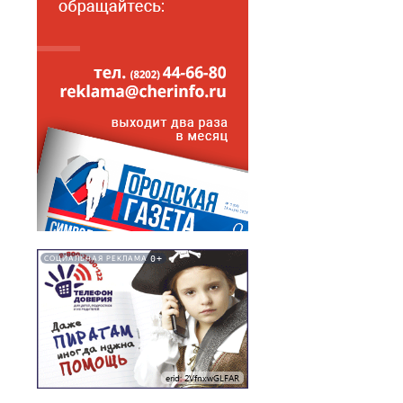
0+
СОЦИАЛЬНАЯ РЕКЛАМА
erid: 2VfnxwGLFAR