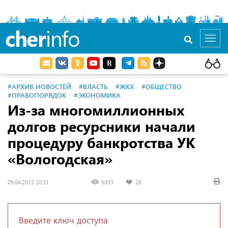
cher
info
Toggl
navig
#АРХИВ НОВОСТЕЙ
#ВЛАСТЬ
#ЖКХ
#ОБЩЕСТВО
#ПРАВОПОРЯДОК
#ЭКОНОМИКА
Из-за многомиллионных
долгов ресурсники начали
процедуру банкротства УК
«Вологодская»
09.04.2015 10:31
5093
26
Введите ключ доступа