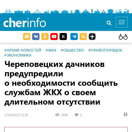
cher
info
Toggl
navig
#АРХИВ НОВОСТЕЙ
#ЖКХ
#ОБЩЕСТВО
#ПРАВОПОРЯДОК
#ЭКОНОМИКА
Череповецких дачников
предупредили
о необходимости сообщить
службам ЖКХ о своем
длительном отсутствии
17.04.2015 11:35
2996
0