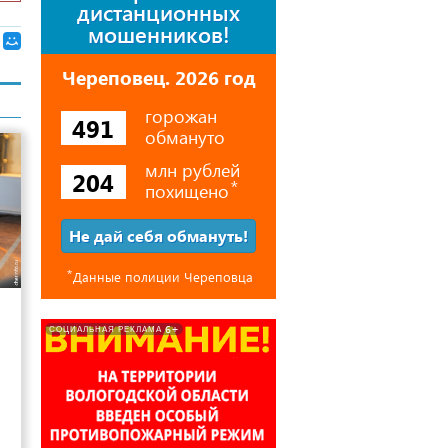
дистанционных
мошенников!
Череповец. 2026 год
горожан
491
обмануто
млн рублей
204
похищено
⃰
Не дай себя обмануть!
⃰
Данные полиции Череповца
10
6+
СОЦИАЛЬНАЯ РЕКЛАМА