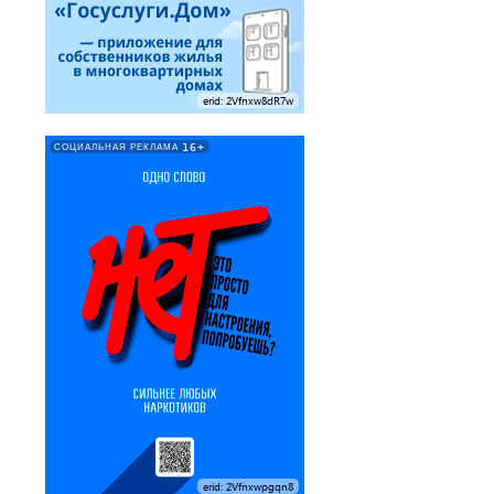
erid: 2Vfnxw8dR7w
16+
СОЦИАЛЬНАЯ РЕКЛАМА
erid: 2Vfnxwpgqn8