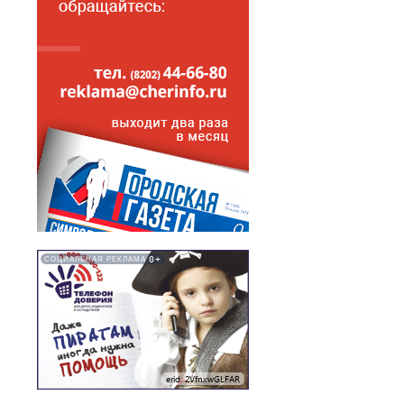
0+
СОЦИАЛЬНАЯ РЕКЛАМА
erid: 2VfnxwGLFAR