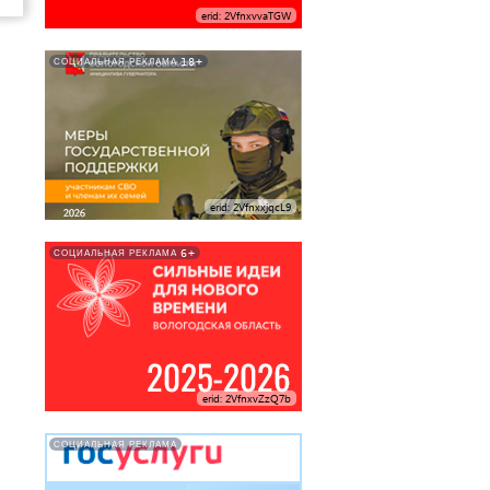
erid: 2VfnxvvaTGW
18+
СОЦИАЛЬНАЯ РЕКЛАМА
erid: 2VfnxxjqcL9
6+
СОЦИАЛЬНАЯ РЕКЛАМА
erid: 2VfnxvZzQ7b
СОЦИАЛЬНАЯ РЕКЛАМА