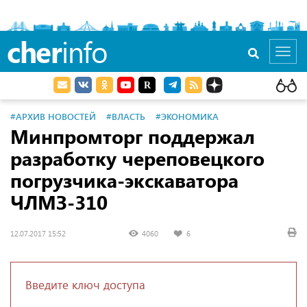
cher
info
Toggl
navig
#АРХИВ НОВОСТЕЙ
#ВЛАСТЬ
#ЭКОНОМИКА
Минпромторг поддержал
разработку череповецкого
погрузчика-экскаватора
ЧЛМЗ-310
12.07.2017 15:52
4060
6
Введите ключ доступа