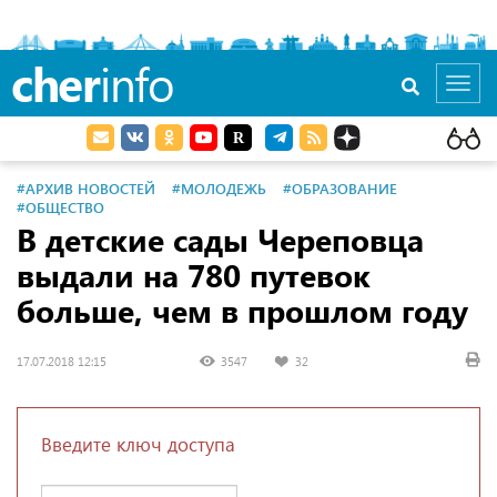
cher
info
Toggl
navig
#АРХИВ НОВОСТЕЙ
#МОЛОДЕЖЬ
#ОБРАЗОВАНИЕ
#ОБЩЕСТВО
В детские сады Череповца
выдали на 780 путевок
больше, чем в прошлом году
17.07.2018 12:15
3547
32
Введите ключ доступа