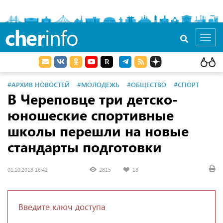
cher
info
Toggl
navig
#АРХИВ НОВОСТЕЙ
#МОЛОДЕЖЬ
#ОБЩЕСТВО
#СПОРТ
В Череповце три детско-
юношеские спортивные
школы перешли на новые
стандарты подготовки
01.10.2018 16:42
2815
18
Введите ключ доступа