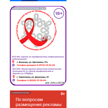
18+
СОЦИАЛЬНАЯ РЕКЛАМА
erid: 2VfnxxVEX76
САМОРЕКЛАМА