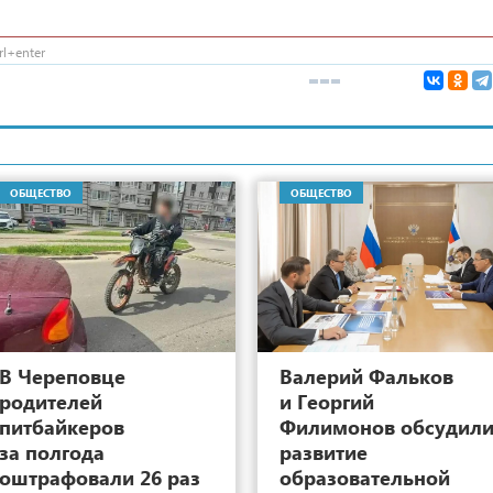
l+enter
ОБЩЕСТВО
ОБЩЕСТВО
10
В Череповце
Валерий Фальков
родителей
и Георгий
питбайкеров
Филимонов обсудил
за полгода
развитие
оштрафовали 26 раз
образовательной