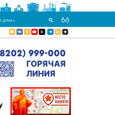
Я ДУМА
у