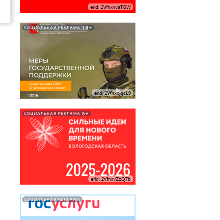
erid: 2VfnxvvaTGW
18+
СОЦИАЛЬНАЯ РЕКЛАМА
erid: 2VfnxxjqcL9
6+
СОЦИАЛЬНАЯ РЕКЛАМА
erid: 2VfnxvZzQ7b
СОЦИАЛЬНАЯ РЕКЛАМА