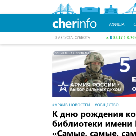
cher
info
АФИША
82.17 (+0.76)
8 АВГУСТА, СУББОТА
СОЦИАЛЬНАЯ РЕКЛАМА
#АРХИВ НОВОСТЕЙ
#ОБЩЕСТВО
К дню рождения ко
библиотеки имени 
«Самые, самые, са