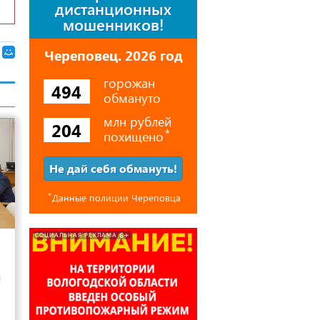
дистанционных
мошенников!
Череповец. 2026 год
горожан
494
обмануто
млн рублей
204
похищено
⃰
Не дай себя обмануть!
⃰
Данные полиции Череповца
7
6+
СОЦИАЛЬНАЯ РЕКЛАМА
и