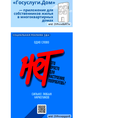
erid: 2Vfnxw8dR7w
16+
СОЦИАЛЬНАЯ РЕКЛАМА
erid: 2Vfnxwpgqn8