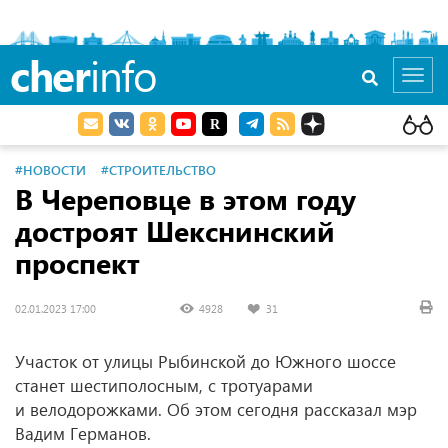
cher
info
Toggl
navig
#НОВОСТИ
#СТРОИТЕЛЬСТВО
В Череповце в этом году
достроят Шекснинский
проспект
02.01.2023 17:00
4928
31
Участок от улицы Рыбинской до Южного шоссе
станет шестиполосным, с тротуарами
и велодорожками. Об этом сегодня рассказал мэр
Вадим Германов.