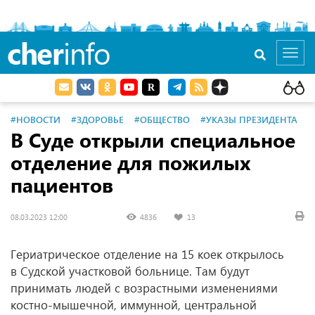
cher
info
Toggl
navig
#НОВОСТИ
#ЗДОРОВЬЕ
#ОБЩЕСТВО
#УКАЗЫ ПРЕЗИДЕНТА
В Суде открыли специальное
отделение для пожилых
пациентов
08.03.2023 12:00
4836
13
Гериатрическое отделение на 15 коек открылось
в Судской участковой больнице. Там будут
принимать людей с возрастными изменениями
костно-мышечной, иммунной, центральной