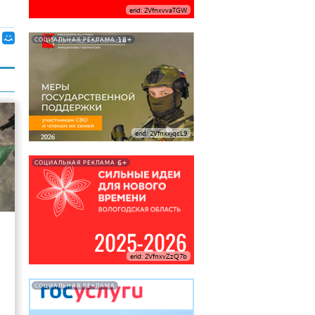
erid: 2VfnxvvaTGW
18+
СОЦИАЛЬНАЯ РЕКЛАМА
erid: 2VfnxxjqcL9
6+
СОЦИАЛЬНАЯ РЕКЛАМА
12
erid: 2VfnxvZzQ7b
СОЦИАЛЬНАЯ РЕКЛАМА