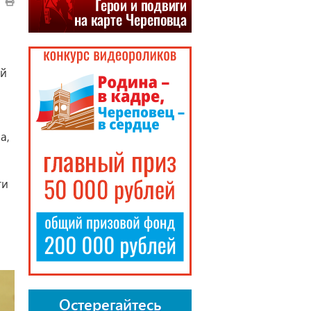
ей
а,
ти
Остерегайтесь