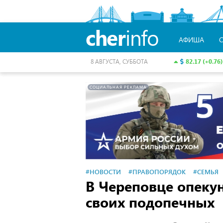
cher
info
АФИША
82.17 (+0.76)
8 АВГУСТА, СУББОТА
СОЦИАЛЬНАЯ РЕКЛАМА
#НОВОСТИ
#ПРАВОПОРЯДОК
#СЕМЬЯ
В Череповце опекун
своих подопечных