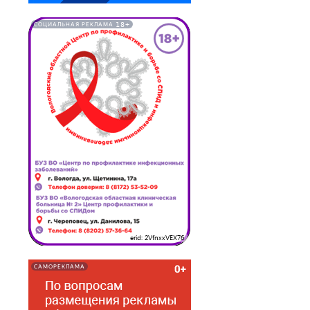
18+
СОЦИАЛЬНАЯ РЕКЛАМА
erid: 2VfnxxVEX76
САМОРЕКЛАМА