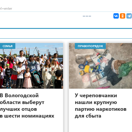
l+enter
СЕМЬЯ
ПРАВОПОРЯДОК
13
В Вологодской
У череповчанки
области выберут
нашли крупную
лучших отцов
партию наркотиков
в шести номинациях
для сбыта