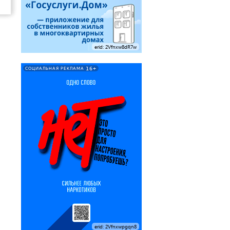
erid: 2Vfnxw8dR7w
16+
СОЦИАЛЬНАЯ РЕКЛАМА
erid: 2Vfnxwpgqn8