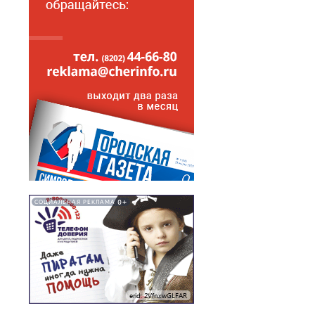
0+
СОЦИАЛЬНАЯ РЕКЛАМА
erid: 2VfnxwGLFAR