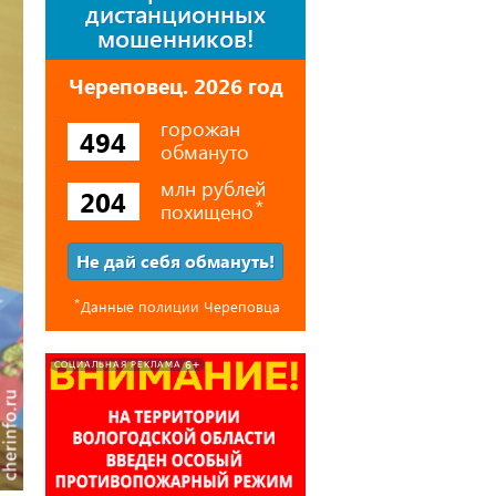
дистанционных
мошенников!
Череповец. 2026 год
горожан
494
обмануто
млн рублей
204
похищено
⃰
Не дай себя обмануть!
⃰
Данные полиции Череповца
6+
СОЦИАЛЬНАЯ РЕКЛАМА