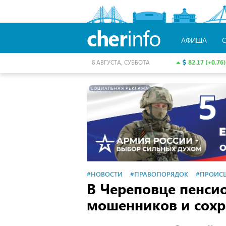
cher
info
АФИША
82.17 (+0.76)
8 АВГУСТА, СУББОТА
СОЦИАЛЬНАЯ РЕКЛАМА
#НОВОСТИ
#ПРАВОПОРЯДОК
#ПРОИС
В Череповце пенси
мошенников и сохр