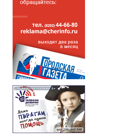
0+
СОЦИАЛЬНАЯ РЕКЛАМА
erid: 2VfnxwGLFAR