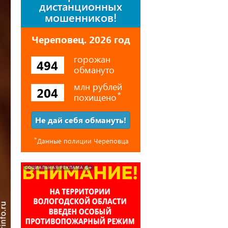
дистанционных
мошенников!
Череповец. 2026 год
горожан
494
обмануто
млн рублей
204
похищено
⃰
Не дай себя обмануть!
⃰
Данные полиции Череповца
6+
СОЦИАЛЬНАЯ РЕКЛАМА