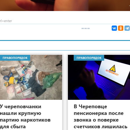
l+enter
ПРАВОПОРЯДОК
ПРАВОПОРЯДОК
10
У череповчанки
В Череповце
нашли крупную
пенсионерка после
партию наркотиков
звонка о поверке
для сбыта
счетчиков лишилась