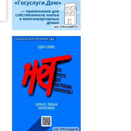
erid: 2Vfnxw8dR7w
16+
СОЦИАЛЬНАЯ РЕКЛАМА
erid: 2Vfnxwpgqn8