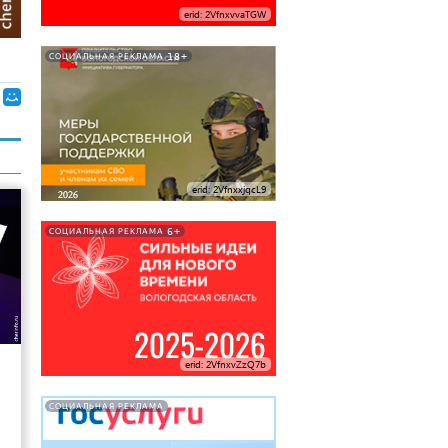
erid: 2VfnxvvaTGW
18+
СОЦИАЛЬНАЯ РЕКЛАМА
erid: 2VfnxxjqcL9
6+
СОЦИАЛЬНАЯ РЕКЛАМА
13
erid: 2VfnxvZzQ7b
СОЦИАЛЬНАЯ РЕКЛАМА