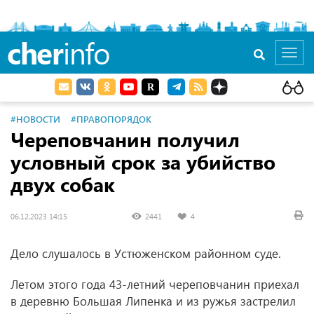
cher
info
Toggl
navig
#НОВОСТИ
#ПРАВОПОРЯДОК
Череповчанин получил
условный срок за убийство
двух собак
06.12.2023 14:15
2441
4
Дело слушалось в Устюженском районном суде.
Летом этого года 43-летний череповчанин приехал
в деревню Большая Липенка и из ружья застрелил