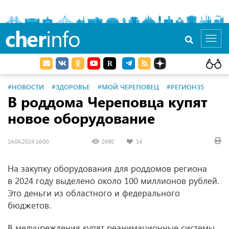
cher
info
Toggl
navig
#НОВОСТИ
#ЗДОРОВЬЕ
#МОЙ ЧЕРЕПОВЕЦ
#РЕГИОН35
В роддома Череповца купят
новое оборудование
14.04.2024 16:00
2490
14
На закупку оборудования для роддомов региона
в 2024 году выделено около 100 миллионов рублей.
Это деньги из областного и федерального
бюджетов.
В медучреждения купят реанимационные системы,