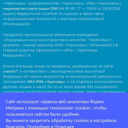
«Череповец» (информагентство «Череповец», ИМА «Череповец»),
ИА № ФС 77 — 59024 от 18.08.2014
свидетельство о регистрации СМИ
выдано Федеральной службой по надзору в сфере связи,
информационных технологий и массовых коммуникаций
(Роскомнадзор).
Учредитель: муниципальное автономное учреждение
«Информационное мониторинговое агентство "Череповец"».
Директор, главный редактор ИМА «Череповец»: Мокиевский Е.В.
Главный редактор официального сайта г. Череповца:
Марущенко С.Н.
Исключительные права на материалы, размещённые на сайте
, в соответствии с законодательством Российской
cherinfo™
Федерации об охране результатов интеллектуальной деятельности
принадлежат
, и не подлежат использованию
МАУ ИМА «Череповец»
другими лицами в какой бы то ни было форме без письменного
разрешения правообладателя, кроме случаев, прямо установленных
законодательством РФ. Приобретение исключительных прав:
Сайт использует сервисы веб-аналитики Яндекс
. Мнение авторов может не совпадать с мнением
ima@cherinfo.ru
Метрика с помощью технологии «cookie», чтобы
редакции.
пользоваться сайтом было удобнее.
При использовании материалов сайта
обязательной
cherinfo™
Вы можете запретить обработку cookies в настройках
является прямая, открытая для индексации гиперссылка на
страницу, с которой материал заимствован. Гиперссылка должна
браузера. Подробнее в
Политике