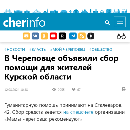
cher
info
Toggl
navig
#НОВОСТИ
#ВЛАСТЬ
#МОЙ ЧЕРЕПОВЕЦ
#ОБЩЕСТВО
В Череповце объявили сбор
помощи для жителей
Курской области
12.08.2024 10:38
2055
67
Гуманитарную помощь принимают на Сталеваров,
42. Сбор средств ведется
на спецсчете
организации
«Мамы Череповца рекомендуют».