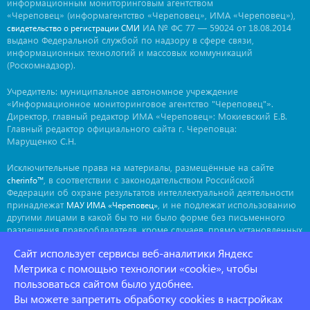
информационным мониторинговым агентством
«Череповец» (информагентство «Череповец», ИМА «Череповец»),
ИА № ФС 77 — 59024 от 18.08.2014
свидетельство о регистрации СМИ
выдано Федеральной службой по надзору в сфере связи,
информационных технологий и массовых коммуникаций
(Роскомнадзор).
Учредитель: муниципальное автономное учреждение
«Информационное мониторинговое агентство "Череповец"».
Директор, главный редактор ИМА «Череповец»: Мокиевский Е.В.
Главный редактор официального сайта г. Череповца:
Марущенко С.Н.
Исключительные права на материалы, размещённые на сайте
, в соответствии с законодательством Российской
cherinfo™
Федерации об охране результатов интеллектуальной деятельности
принадлежат
, и не подлежат использованию
МАУ ИМА «Череповец»
другими лицами в какой бы то ни было форме без письменного
разрешения правообладателя, кроме случаев, прямо установленных
законодательством РФ. Приобретение исключительных прав:
Сайт использует сервисы веб-аналитики Яндекс
. Мнение авторов может не совпадать с мнением
ima@cherinfo.ru
Метрика с помощью технологии «cookie», чтобы
редакции.
пользоваться сайтом было удобнее.
При использовании материалов сайта
обязательной
cherinfo™
Вы можете запретить обработку cookies в настройках
является прямая, открытая для индексации гиперссылка на