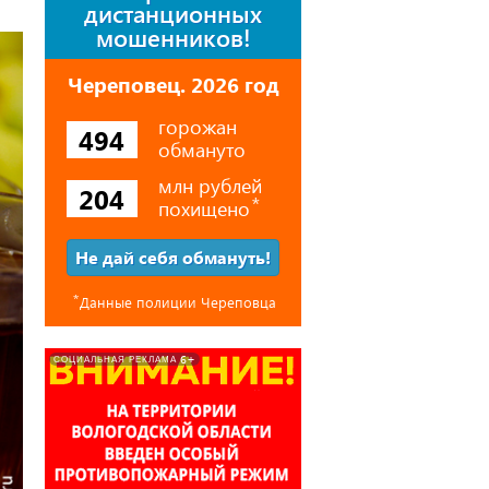
дистанционных
мошенников!
Череповец. 2026 год
горожан
494
обмануто
млн рублей
204
похищено
⃰
Не дай себя обмануть!
⃰
Данные полиции Череповца
6+
СОЦИАЛЬНАЯ РЕКЛАМА