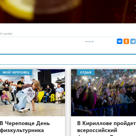
l+enter
МОЙ ЧЕРЕПОВЕЦ
ОТДЫХ
22
В Череповце День
В Кириллове пройдет
физкультурника
всероссийский