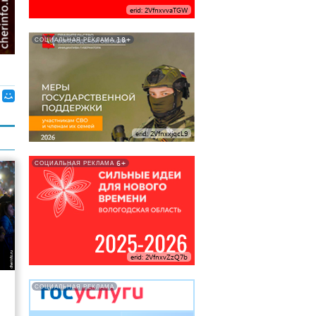
erid: 2VfnxvvaTGW
18+
СОЦИАЛЬНАЯ РЕКЛАМА
erid: 2VfnxxjqcL9
6+
СОЦИАЛЬНАЯ РЕКЛАМА
erid: 2VfnxvZzQ7b
8
СОЦИАЛЬНАЯ РЕКЛАМА