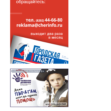
0+
СОЦИАЛЬНАЯ РЕКЛАМА
erid: 2VfnxwGLFAR