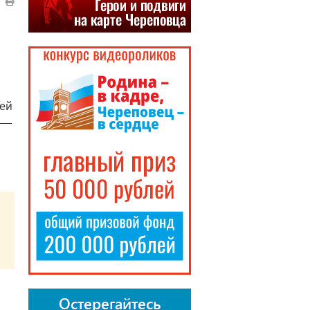
лей
 —
Остерегайтесь