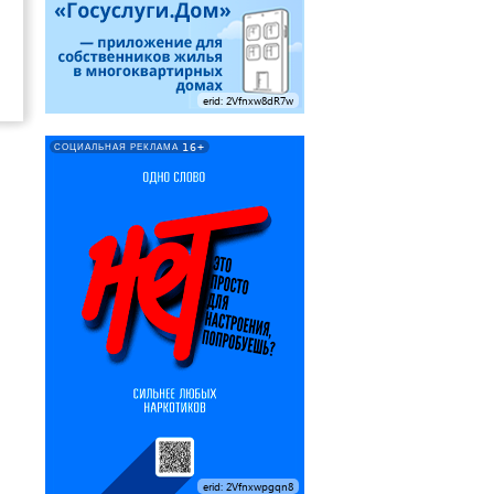
erid: 2Vfnxw8dR7w
16+
СОЦИАЛЬНАЯ РЕКЛАМА
erid: 2Vfnxwpgqn8