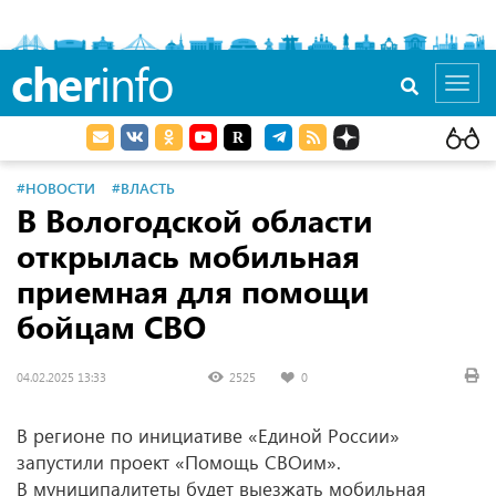
cher
info
Toggl
navig
#НОВОСТИ
#ВЛАСТЬ
В Вологодской области
открылась мобильная
приемная для помощи
бойцам СВО
04.02.2025 13:33
2525
0
В регионе по инициативе «Единой России»
запустили проект «Помощь СВОим».
В муниципалитеты будет выезжать мобильная