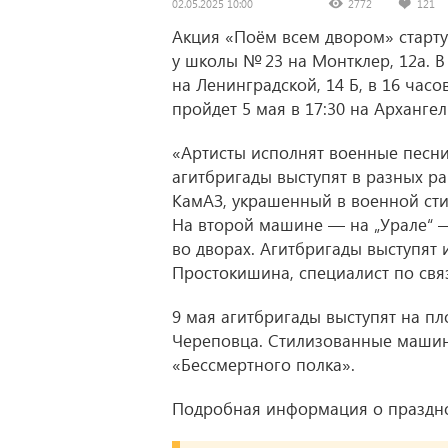
02.05.2025 10:00
2772
121
Акция «Поём всем двором» стартуе
у школы № 23 на Монтклер, 12а. В 
на Ленинградской, 14 Б, в 16 час
пройдет 5 мая в 17:30 на Архангел
«Артисты исполнят военные песн
агитбригады выступят в разных рай
КамАЗ, украшенный в военной сти
На второй машине — на „Урале“ —
во дворах. Агитбригады выступят 
Простокишина, специалист по свя
9 мая агитбригады выступят на пл
Череповца. Стилизованные машин
«Бессмертного полка».
Подробная информация о празд