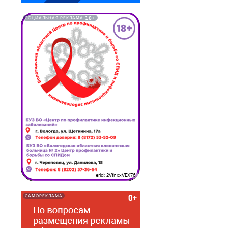
18+
СОЦИАЛЬНАЯ РЕКЛАМА
erid: 2VfnxxVEX76
САМОРЕКЛАМА