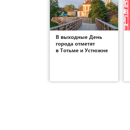
12
В выходные День
города отметят
в Тотьме и Устюжне