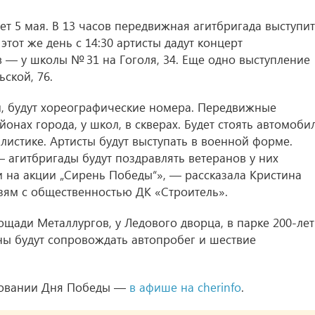
т 5 мая. В 13 часов передвижная агитбригада выступит
этот же день с 14:30 артисты дадут концерт
ов — у школы № 31 на Гоголя, 34. Еще одно выступление
ьской, 76.
и, будут хореографические номера. Передвижные
онах города, у школ, в скверах. Будет стоять автомоби
листике. Артисты будут выступать в военной форме.
 агитбригады будут поздравлять ветеранов у них
и на акции „Сирень Победы“», — рассказала Кристина
зям с общественностью ДК «Строитель».
ощади Металлургов, у Ледового дворца, в парке 200-ле
ы будут сопровождать автопробег и шествие
новании Дня Победы —
в афише на cherinfo
.