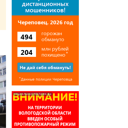
дистанционных
мошенников!
Череповец. 2026 год
горожан
494
обмануто
млн рублей
204
похищено
⃰
Не дай себя обмануть!
⃰
Данные полиции Череповца
6+
СОЦИАЛЬНАЯ РЕКЛАМА