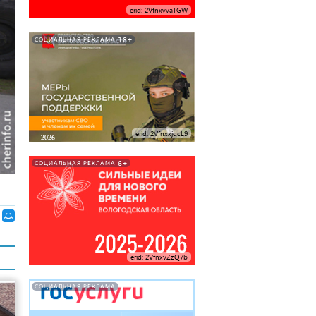
erid: 2VfnxvvaTGW
18+
СОЦИАЛЬНАЯ РЕКЛАМА
erid: 2VfnxxjqcL9
6+
СОЦИАЛЬНАЯ РЕКЛАМА
erid: 2VfnxvZzQ7b
СОЦИАЛЬНАЯ РЕКЛАМА