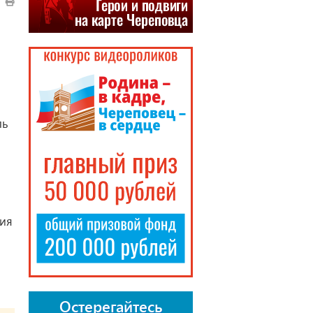
ль
тия
Остерегайтесь