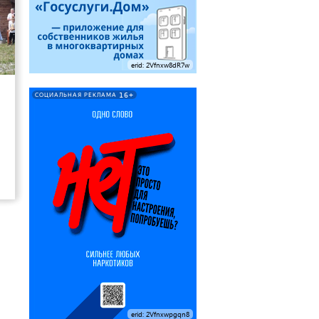
erid: 2Vfnxw8dR7w
9
16+
СОЦИАЛЬНАЯ РЕКЛАМА
erid: 2Vfnxwpgqn8