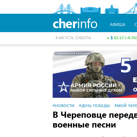
cher
info
АФИША
82.17 (+0.76)
8 АВГУСТА, СУББОТА
СОЦИАЛЬНАЯ РЕКЛАМА
#НОВОСТИ
#ДЕНЬ ПОБЕДЫ
#МОЙ ЧЕР
В Череповце перед
военные песни