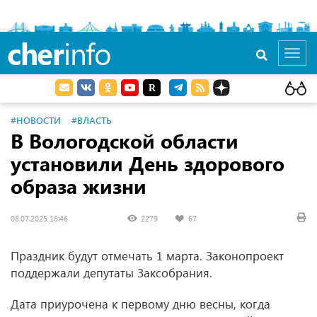
cher
info
Toggl
navig
#НОВОСТИ
#ВЛАСТЬ
В Вологодской области
установили День здорового
образа жизни
08.07.2025 16:46
2279
67
Праздник будут отмечать 1 марта. Законопроект
поддержали депутаты Заксобрания.
Дата приурочена к первому дню весны, когда