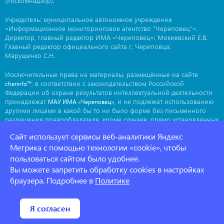
(Роскомнадзор).
Учредитель: муниципальное автономное учреждение
«Информационное мониторинговое агентство "Череповец"».
Директор, главный редактор ИМА «Череповец»: Мокиевский Е.В.
Главный редактор официального сайта г. Череповца:
Марущенко С.Н.
Исключительные права на материалы, размещённые на сайте
, в соответствии с законодательством Российской
cherinfo™
Федерации об охране результатов интеллектуальной деятельности
принадлежат
, и не подлежат использованию
МАУ ИМА «Череповец»
другими лицами в какой бы то ни было форме без письменного
разрешения правообладателя, кроме случаев, прямо установленных
законодательством РФ. Приобретение исключительных прав:
Сайт использует сервисы веб-аналитики Яндекс
. Мнение авторов может не совпадать с мнением
ima@cherinfo.ru
Метрика с помощью технологии «cookie», чтобы
редакции.
пользоваться сайтом было удобнее.
При использовании материалов сайта
обязательной
cherinfo™
Вы можете запретить обработку cookies в настройках
является прямая, открытая для индексации гиперссылка на
страницу, с которой материал заимствован. Гиперссылка должна
браузера. Подробнее в
Политике
размещаться непосредственно в тексте, воспроизводящем
оригинальный материал
, до или после цитируемого блока.
cherinfo™
Политика конфеденциальности