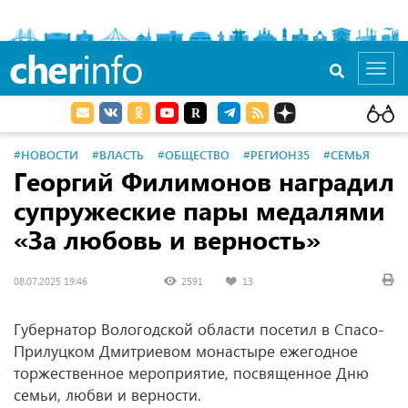
cher
info
Toggl
navig
#НОВОСТИ
#ВЛАСТЬ
#ОБЩЕСТВО
#РЕГИОН35
#СЕМЬЯ
Георгий Филимонов наградил
супружеские пары медалями
«За любовь и верность»
08.07.2025 19:46
2591
13
Губернатор Вологодской области посетил в Спасо-
Прилуцком Дмитриевом монастыре ежегодное
торжественное мероприятие, посвященное Дню
семьи, любви и верности.