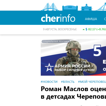
cher
info
АФИША
82.17 (+0.76)
9 АВГУСТА, ВОСКРЕСЕНЬЕ
СОЦИАЛЬНАЯ РЕКЛАМА
#НОВОСТИ
#ВЛАСТЬ
#МОЙ ЧЕРЕПОВЕ
Роман Маслов оце
в детсадах Черепов