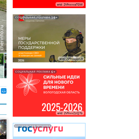
erid: 2VfnxvvaTGW
18+
СОЦИАЛЬНАЯ РЕКЛАМА
erid: 2VfnxxjqcL9
6+
СОЦИАЛЬНАЯ РЕКЛАМА
erid: 2VfnxvZzQ7b
СОЦИАЛЬНАЯ РЕКЛАМА