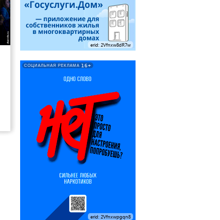
7
erid: 2Vfnxw8dR7w
16+
СОЦИАЛЬНАЯ РЕКЛАМА
erid: 2Vfnxwpgqn8