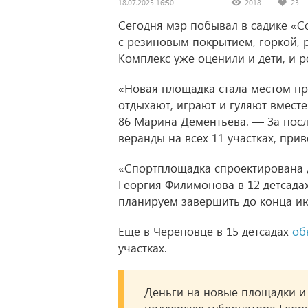
18.07.2025 16:50
2018
23
Сегодня мэр побывал в садике «С
с резиновым покрытием, горкой,
Комплекс уже оценили и дети, и р
«Новая площадка стала местом пр
отдыхают, играют и гуляют вмест
86 Марина Дементьева. — За посл
веранды на всех 11 участках, при
«Спортплощадка спроектирована д
Георгия Филимонова в 12 детсадах
планируем завершить до конца и
Еще в Череповце в 15 детсадах
об
участках.
Деньги на новые площадки и