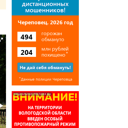
дистанционных
мошенников!
Череповец. 2026 год
горожан
494
обмануто
млн рублей
204
похищено
⃰
Не дай себя обмануть!
⃰
Данные полиции Череповца
6+
СОЦИАЛЬНАЯ РЕКЛАМА