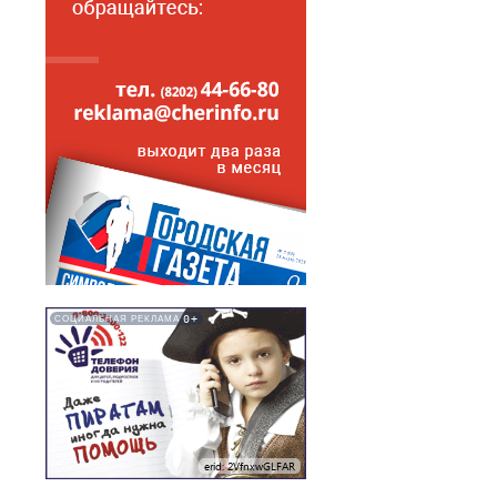
0+
СОЦИАЛЬНАЯ РЕКЛАМА
erid: 2VfnxwGLFAR