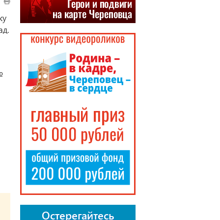
ку
ад.
 №
Остерегайтесь