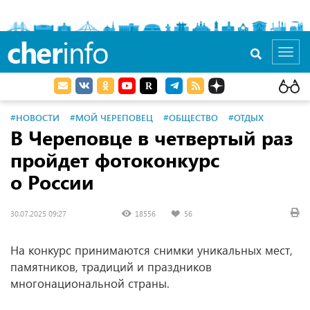
cher
info
Toggl
navig
#НОВОСТИ
#МОЙ ЧЕРЕПОВЕЦ
#ОБЩЕСТВО
#ОТДЫХ
В Череповце в четвертый раз
пройдет фотоконкурс
о России
30.07.2025 09:27
18556
56
На конкурс принимаются снимки уникальных мест,
памятников, традиций и праздников
многонациональной страны.