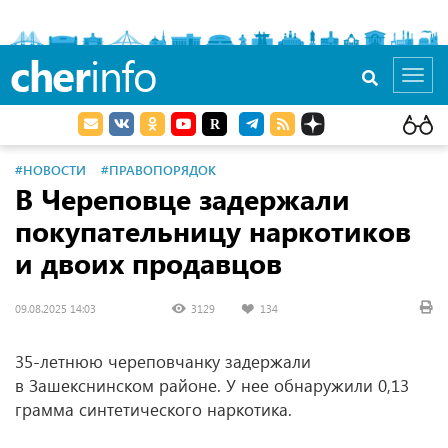
cher
info
Toggl
navig
#НОВОСТИ
#ПРАВОПОРЯДОК
В Череповце задержали
покупательницу наркотиков
и двоих продавцов
09.08.2025 14:03
3129
134
35-летнюю череповчанку задержали
в Зашекснинском районе. У нее обнаружили 0,13
грамма синтетического наркотика.