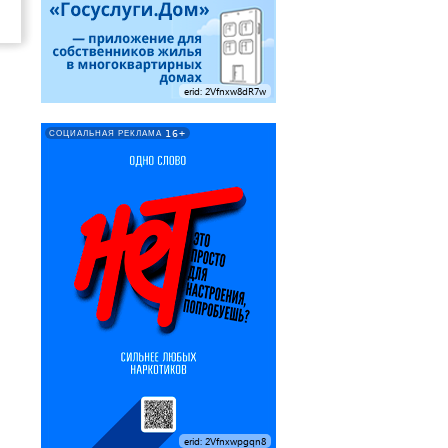
erid: 2Vfnxw8dR7w
16+
СОЦИАЛЬНАЯ РЕКЛАМА
erid: 2Vfnxwpgqn8