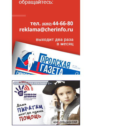
0+
СОЦИАЛЬНАЯ РЕКЛАМА
erid: 2VfnxwGLFAR