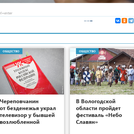
l+enter
ОБЩЕСТВО
ОБЩЕСТВО
4
Череповчанин
В Вологодской
от безденежья украл
области пройдет
телевизор у бывшей
фестиваль «Небо
возлюбленной
Славян»