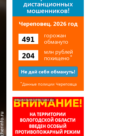
дистанционных
мошенников!
Череповец. 2026 год
горожан
491
обмануто
млн рублей
204
похищено
⃰
Не дай себя обмануть!
⃰
Данные полиции Череповца
6+
СОЦИАЛЬНАЯ РЕКЛАМА