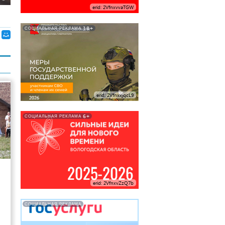
erid: 2VfnxvvaTGW
18+
СОЦИАЛЬНАЯ РЕКЛАМА
erid: 2VfnxxjqcL9
6+
СОЦИАЛЬНАЯ РЕКЛАМА
4
erid: 2VfnxvZzQ7b
СОЦИАЛЬНАЯ РЕКЛАМА