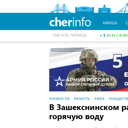
cher
info
АФИША
81.41 (+0.48)
7 АВГУСТА, ПЯТНИЦА
СОЦИАЛЬНАЯ РЕКЛАМА
#НОВОСТИ
#ВЛАСТЬ
#ЖКХ
#ОБЩЕСТ
В Зашекснинском р
горячую воду