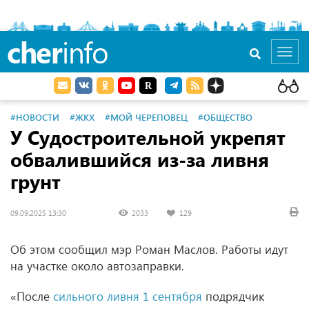
cher
info
Toggl
navig
#НОВОСТИ
#ЖКХ
#МОЙ ЧЕРЕПОВЕЦ
#ОБЩЕСТВО
У Судостроительной укрепят
обвалившийся из-за ливня
грунт
09.09.2025 13:30
2033
129
Об этом сообщил мэр Роман Маслов. Работы идут
на участке около автозаправки.
«После
сильного ливня 1 сентября
подрядчик