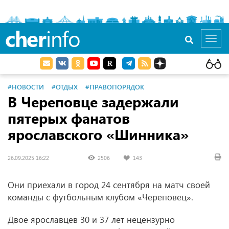
cher
info
Toggl
navig
#НОВОСТИ
#ОТДЫХ
#ПРАВОПОРЯДОК
В Череповце задержали
пятерых фанатов
ярославского «Шинника»
26.09.2025 16:22
2506
143
Они приехали в город 24 сентября на матч своей
команды с футбольным клубом «Череповец».
Двое ярославцев 30 и 37 лет нецензурно