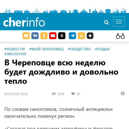
cher
info
Toggl
navig
#НОВОСТИ
#МОЙ ЧЕРЕПОВЕЦ
#ОБЩЕСТВО
#ОТДЫХ
#ЭКОЛОГИЯ
В Череповце всю неделю
будет дождливо и довольно
тепло
06.10.2025 18:10
3199
62
По словам синоптиков, солнечный антициклон
окончательно покинул регион.
«Сегодня под влиянием атмосферных фронтов