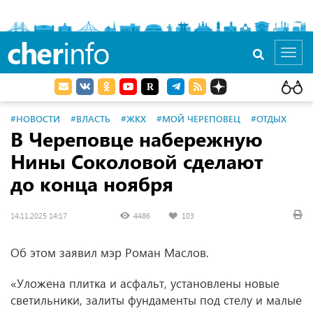
cher
info
Toggl
navig
#НОВОСТИ
#ВЛАСТЬ
#ЖКХ
#МОЙ ЧЕРЕПОВЕЦ
#ОТДЫХ
В Череповце набережную
Нины Соколовой сделают
до конца ноября
14.11.2025 14:17
4486
103
Об этом заявил мэр Роман Маслов.
«Уложена плитка и асфальт, установлены новые
светильники, залиты фундаменты под стелу и малые