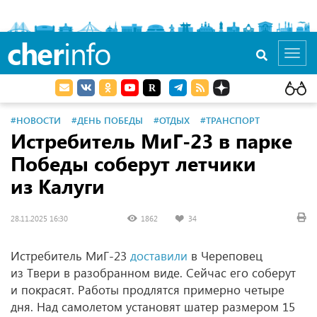
cher
info
Toggl
navig
#НОВОСТИ
#ДЕНЬ ПОБЕДЫ
#ОТДЫХ
#ТРАНСПОРТ
Истребитель МиГ-23 в парке
Победы соберут летчики
из Калуги
28.11.2025 16:30
1862
34
Истребитель МиГ-23
доставили
в Череповец
из Твери в разобранном виде. Сейчас его соберут
и покрасят. Работы продлятся примерно четыре
дня. Над самолетом установят шатер размером 15