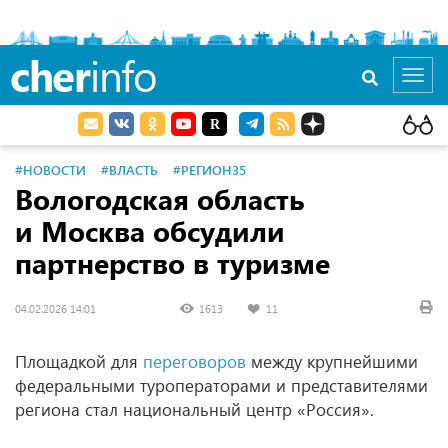
cher
info
Toggl
navig
#НОВОСТИ
#ВЛАСТЬ
#РЕГИОН35
Вологодская область
и Москва обсудили
партнерство в туризме
04.02.2026 14:01
1613
11
Площадкой для
переговоров
между крупнейшими
федеральными туроператорами и представителями
региона стал национальный центр «Россия».