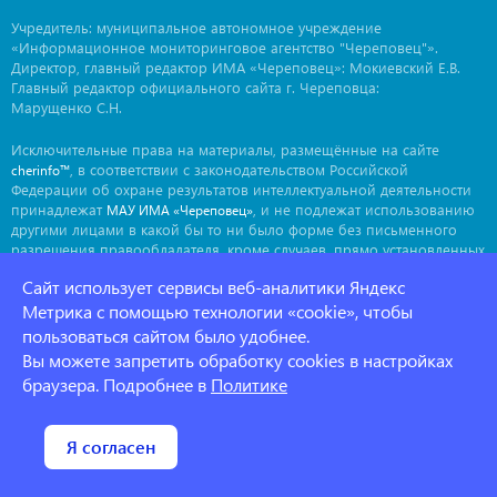
Учредитель: муниципальное автономное учреждение
«Информационное мониторинговое агентство "Череповец"».
Директор, главный редактор ИМА «Череповец»: Мокиевский Е.В.
Главный редактор официального сайта г. Череповца:
Марущенко С.Н.
Исключительные права на материалы, размещённые на сайте
, в соответствии с законодательством Российской
cherinfo™
Федерации об охране результатов интеллектуальной деятельности
принадлежат
, и не подлежат использованию
МАУ ИМА «Череповец»
другими лицами в какой бы то ни было форме без письменного
разрешения правообладателя, кроме случаев, прямо установленных
законодательством РФ. Приобретение исключительных прав:
Сайт использует сервисы веб-аналитики Яндекс
. Мнение авторов может не совпадать с мнением
ima@cherinfo.ru
редакции.
Метрика с помощью технологии «cookie», чтобы
пользоваться сайтом было удобнее.
При использовании материалов сайта
обязательной
cherinfo™
Вы можете запретить обработку cookies в настройках
является прямая, открытая для индексации гиперссылка на
страницу, с которой материал заимствован. Гиперссылка должна
браузера. Подробнее в
Политике
размещаться непосредственно в тексте, воспроизводящем
оригинальный материал
, до или после цитируемого блока.
cherinfo™
Политика конфеденциальности