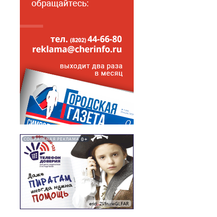
0+
СОЦИАЛЬНАЯ РЕКЛАМА
erid: 2VfnxwGLFAR