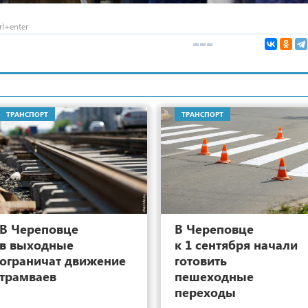
l+enter
ТРАНСПОРТ
ТРАНСПОРТ
40
В Череповце
В Череповце
в выходные
к 1 сентября начали
ограничат движение
готовить
трамваев
пешеходные
переходы