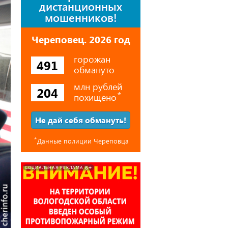
дистанционных
мошенников!
Череповец. 2026 год
горожан
491
обмануто
млн рублей
204
похищено
⃰
Не дай себя обмануть!
⃰
Данные полиции Череповца
6+
СОЦИАЛЬНАЯ РЕКЛАМА