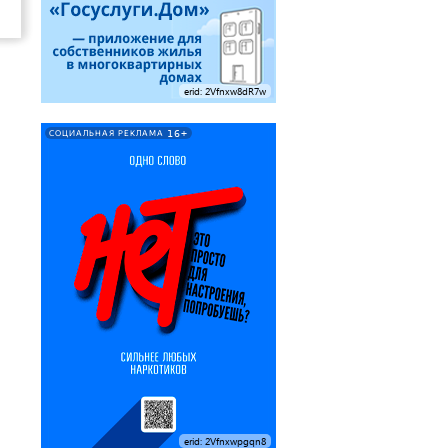
erid: 2Vfnxw8dR7w
16+
СОЦИАЛЬНАЯ РЕКЛАМА
erid: 2Vfnxwpgqn8