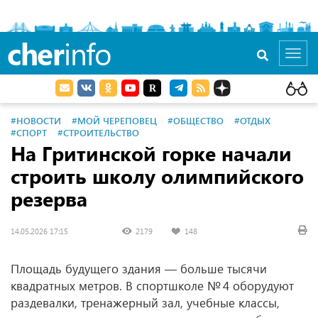
cher
info
Toggl
navig
#НОВОСТИ
#МОЙ ЧЕРЕПОВЕЦ
#ОБЩЕСТВО
#ОТДЫХ
#СПОРТ
#СТРОИТЕЛЬСТВО
На Гритинской горке начали
строить школу олимпийского
резерва
14.05.2026 17:15
2179
148
Площадь будущего здания — больше тысячи
квадратных метров. В спортшколе № 4 оборудуют
раздевалки, тренажерный зал, учебные классы,